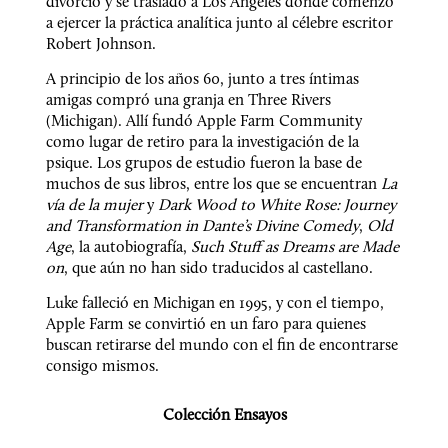
divorció y se trasladó a Los Ángeles donde comenzó 
a ejercer la práctica analítica junto al célebre escritor 
Robert Johnson.
A principio de los años 60, junto a tres íntimas 
amigas compró una granja en Three Rivers 
(Michigan). Allí fundó Apple Farm Community 
como lugar de retiro para la investigación de la 
psique. Los grupos de estudio fueron la base de 
muchos de sus libros, entre los que se encuentran 
La 
vía de la mujer
 y 
Dark Wood to White Rose: Journey 
and Transformation in Dante’s Divine Comedy
, 
Old 
Age
, la autobiografía, 
Such Stuﬀ as Dreams are Made 
on
, que aún no han sido traducidos al castellano.
Luke falleció en Michigan en 1995, y con el tiempo, 
Apple Farm se convirtió en un faro para quienes 
buscan retirarse del mundo con el ﬁn de encontrarse 
consigo mismos.
Colección
Ensayos