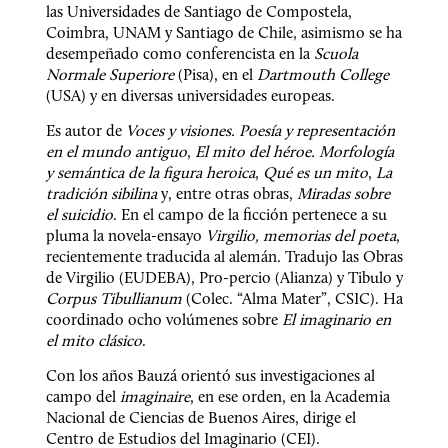
las Universidades de Santiago de Compostela, 
Coimbra, UNAM y Santiago de Chile, asimismo se ha 
desempeñado como conferencista en la 
Scuola 
Normale Superiore
 (Pisa), en el 
Dartmouth College
(USA) y en diversas universidades europeas.
Es autor de 
Voces y visiones. Poesía y representación 
en el mundo antiguo
, 
El mito del héroe. Morfología 
y semántica de la ﬁgura heroica
, 
Qué es un mito
, 
La 
tradición sibilina
 y, entre otras obras, 
Miradas sobre 
el suicidio
. En el campo de la ficción pertenece a su 
pluma la novela-ensayo 
Virgilio, memorias del poeta
, 
recientemente traducida al alemán. Tradujo las Obras 
de Virgilio (EUDEBA), Pro-percio (Alianza) y Tibulo y 
Corpus Tibullianum
 (Colec. “Alma Mater”, CSIC). Ha 
coordinado ocho volúmenes sobre 
El imaginario en 
el mito clásico
.
Con los años Bauzá orientó sus investigaciones al 
campo del 
imaginaire
, en ese orden, en la Academia 
Nacional de Ciencias de Buenos Aires, dirige el 
Centro de Estudios del Imaginario (CEI).