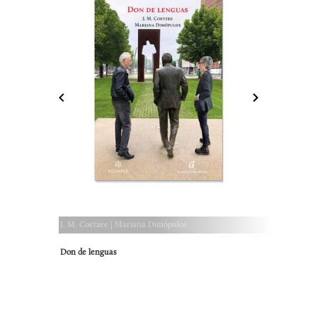
J. M. Coetzee | Mariana Dimópulos
Don de lenguas