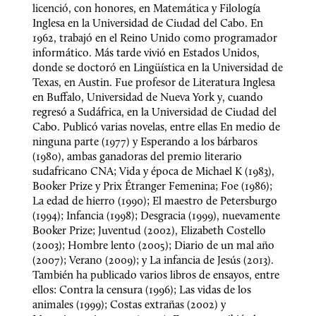
licenció, con honores, en Matemática y Filología 
Inglesa en la Universidad de Ciudad del Cabo. En 
1962, trabajó en el Reino Unido como programador 
informático. Más tarde vivió en Estados Unidos, 
donde se doctoró en Lingüística en la Universidad de 
Texas, en Austin. Fue profesor de Literatura Inglesa 
en Buffalo, Universidad de Nueva York y, cuando 
regresó a Sudáfrica, en la Universidad de Ciudad del 
Cabo. Publicó varias novelas, entre ellas En medio de 
ninguna parte (1977) y Esperando a los bárbaros 
(1980), ambas ganadoras del premio literario 
sudafricano CNA; Vida y época de Michael K (1983), 
Booker Prize y Prix Étranger Femenina; Foe (1986); 
La edad de hierro (1990); El maestro de Petersburgo 
(1994); Infancia (1998); Desgracia (1999), nuevamente 
Booker Prize; Juventud (2002), Elizabeth Costello 
(2003); Hombre lento (2005); Diario de un mal año 
(2007); Verano (2009); y La infancia de Jesús (2013). 
También ha publicado varios libros de ensayos, entre 
ellos: Contra la censura (1996); Las vidas de los 
animales (1999); Costas extrañas (2002) y 