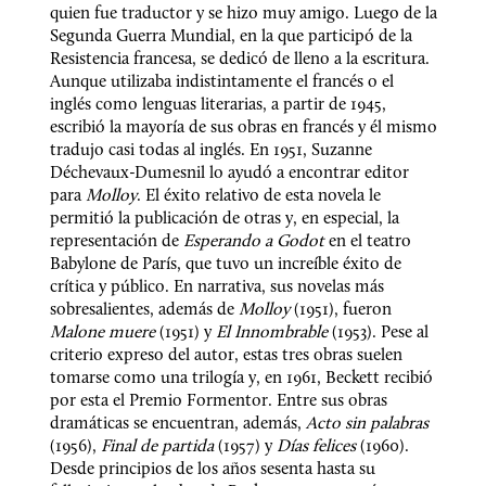
quien fue traductor y se hizo muy amigo. Luego de la 
Segunda Guerra Mundial, en la que participó de la 
Resistencia francesa, se dedicó de lleno a la escritura. 
Aunque utilizaba indistintamente el francés o el 
inglés como lenguas literarias, a partir de 1945, 
escribió la mayoría de sus obras en francés y él mismo 
tradujo casi todas al inglés. En 1951, Suzanne 
Déchevaux-Dumesnil lo ayudó a encontrar editor 
para 
Molloy
. El éxito relativo de esta novela le 
permitió la publicación de otras y, en especial, la 
representación de 
Esperando a Godot 
en el teatro 
Babylone de París, que tuvo un increíble éxito de 
crítica y público. En narrativa, sus novelas más 
sobresalientes, además de 
Molloy 
(1951), fueron 
Malone muere
 (1951) y 
El Innombrable
 (1953). Pese al 
criterio expreso del autor, estas tres obras suelen 
tomarse como una trilogía y, en 1961, Beckett recibió 
por esta el Premio Formentor. Entre sus obras 
dramáticas se encuentran, además, 
Acto sin palabras
(1956), 
Final de partida
 (1957) y 
Días felices
 (1960). 
Desde principios de los años sesenta hasta su 